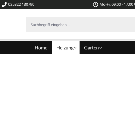
035322 130790
Mo-Fr. 09:00 - 17:00
Suchbegriff eingeben ...
Home
Heizung
Garten