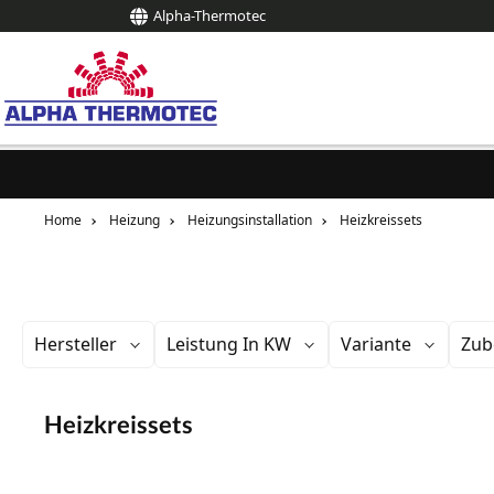
Alpha-Thermotec
springen
Zur Hauptnavigation springen
Home
Heizung
Heizungsinstallation
Heizkreissets
Hersteller
Leistung In KW
Variante
Zub
Heizkreissets