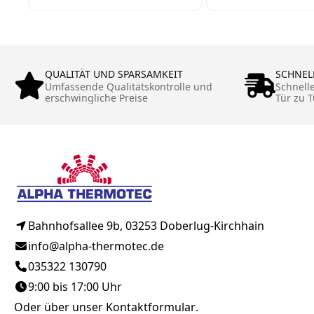
Heizmodul zur
Durchlauferhi
Nachrüstung von
Heizstab PV
Pufferspeichern
Rücklaufanhe
QUALITÄT UND SPARSAMKEIT
SCHNEL
Durchlauferhitezr
Umfassende Qualitätskontrolle und
Zusatzheizung
Schnell
erschwingliche Preise
Tür zu T
Heizstab / Power-to-
Power-to-Hea
Heat
Bahnhofsallee 9b, 03253 Doberlug-Kirchhain
info@alpha-thermotec.de
035322 130790
9:00 bis 17:00 Uhr
Oder über unser
Kontaktformular
.