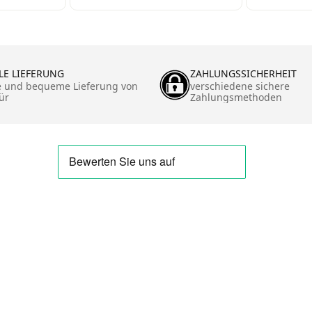
mit/ohn
tzer
oder 4 
-Wärme
bung
LE LIEFERUNG
ZAHLUNGSSICHERHEIT
 /
e und bequeme Lieferung von
verschiedene sichere
ür
Zahlungsmethoden
t