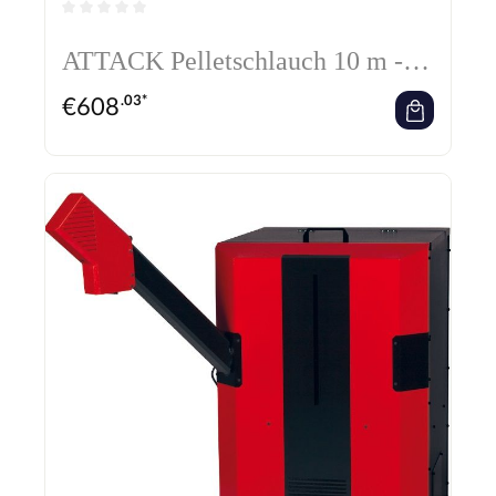
Durchschnittliche Bewertung von 0 von 5 Sternen
ATTACK Pelletschlauch 10 m - Ø
50mm
€
608
.03*