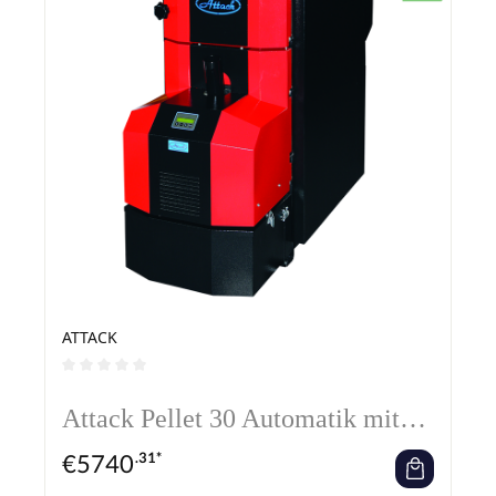
ATTACK
Durchschnittliche Bewertung von 0 von 5 Sternen
Attack Pellet 30 Automatik mit
Pelletbrenner
€
5740
.31*