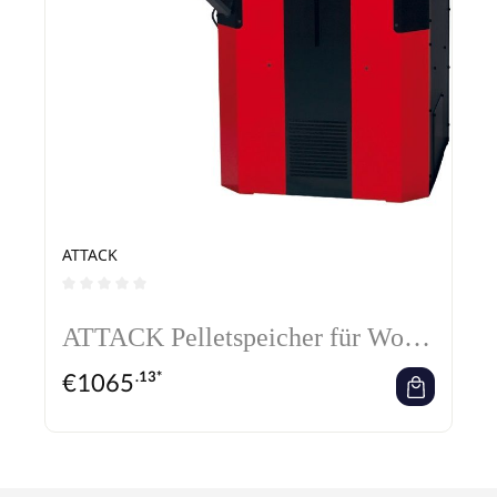
ATTACK
Durchschnittliche Bewertung von 0 von 5 Sternen
ATTACK Pelletspeicher für Wood
and Pellet
€
1065
.13*