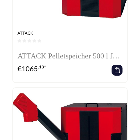
ATTACK
Durchschnittliche Bewertung von 0 von 5 Sternen
ATTACK Pelletspeicher 500 l für
Spiralförderer
€
1065
.13*