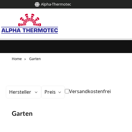
Alpha-Thermotec
springen
Zur Hauptnavigation springen
Home
Garten
Filter hinzufügen: Versandk
Versandkostenfrei
Hersteller
Preis
Garten