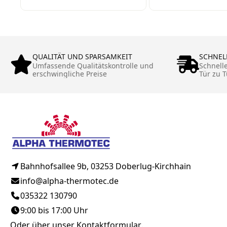
Pflanzlöchern +
Tröpfchenbew
Untersetzer QP-54R
ng Baumbewä
QUALITÄT UND SPARSAMKEIT
SCHNEL
Umfassende Qualitätskontrolle und
Schnell
erschwingliche Preise
Tür zu T
Bahnhofsallee 9b, 03253 Doberlug-Kirchhain
info@alpha-thermotec.de
035322 130790
9:00 bis 17:00 Uhr
Oder über unser
Kontaktformular
.