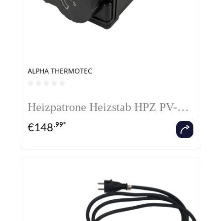
ALPHA THERMOTEC
Durchschnittliche Bewertung von 0 von 5 Sternen
Heizpatrone Heizstab HPZ PV-
geeignet
€
148
.99*