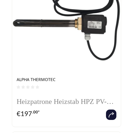
ALPHA THERMOTEC
Durchschnittliche Bewertung von 0 von 5 Sternen
Heizpatrone Heizstab HPZ PV-
geeignet mit Netzstecker 3m
€
197
.00*