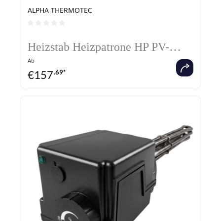
ALPHA THERMOTEC
Durchschnittliche Bewertung von 0 von 5 Sternen
Heizstab Heizpatrone HP PV-
geeignet
Ab
€
157
.69*