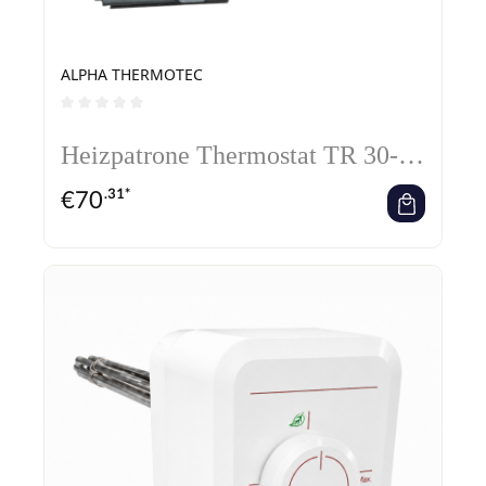
ALPHA THERMOTEC
Durchschnittliche Bewertung von 0 von 5 Sternen
Heizpatrone Thermostat TR 30-
85° C Ersatzteil für Heizpatrone
€
70
.31*