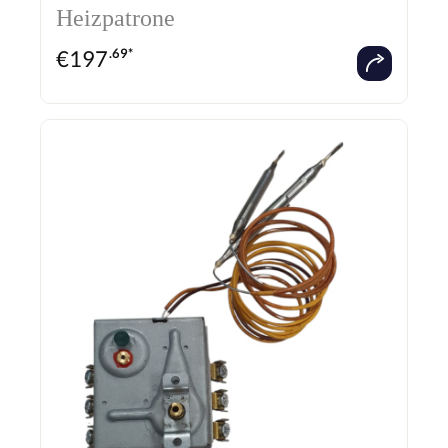
Heizpatrone
€
197
.69*