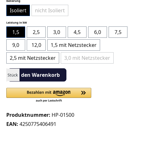
auswählen
Isolierung
Isoliert
nicht Isoliert
(Diese Option ist zurzeit nicht verfügbar.)
auswählen
Leistung in kW
1,5
2,5
3,0
4,5
6,0
7,5
9,0
12,0
1,5 mit Netzstecker
2,5 mit Netzstecker
3,0 mit Netzstecker
(Diese Option ist zurzeit nicht 
Produkt Anzahl: Gib den gewünschten Wert ein oder benutze die S
In den Warenkorb
Stück
Produktnummer:
HP-01500
EAN:
4250775406491