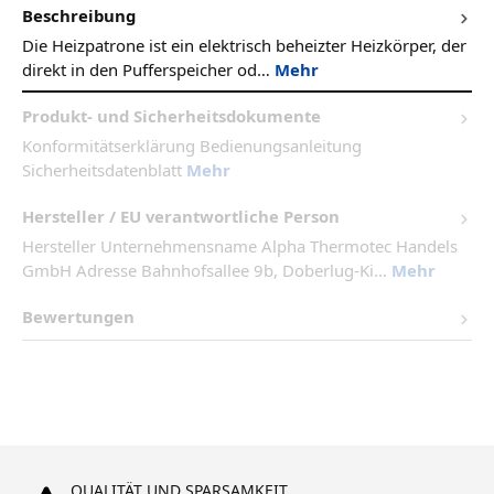
Beschreibung
Die Heizpatrone ist ein elektrisch beheizter Heizkörper, der
direkt in den Pufferspeicher od…
Mehr
Produkt- und Sicherheitsdokumente
Konformitätserklärung Bedienungsanleitung
Sicherheitsdatenblatt
Mehr
Hersteller / EU verantwortliche Person
Hersteller Unternehmensname Alpha Thermotec Handels
GmbH Adresse Bahnhofsallee 9b, Doberlug-Ki...
Mehr
Bewertungen
QUALITÄT UND SPARSAMKEIT