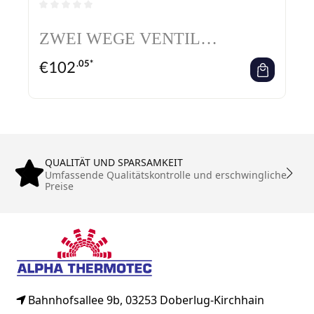
Durchschnittliche Bewertung von 0 von 5 Sternen
ZWEI WEGE VENTIL
REGULUS DBV-2
€
102
.05*
THERMISCHE
ABLAUFSICHERUNG MIT
ISLOLIERUNG
QUALITÄT UND SPARSAMKEIT
Umfassende Qualitätskontrolle und erschwingliche
Preise
Bahnhofsallee 9b, 03253 Doberlug-Kirchhain