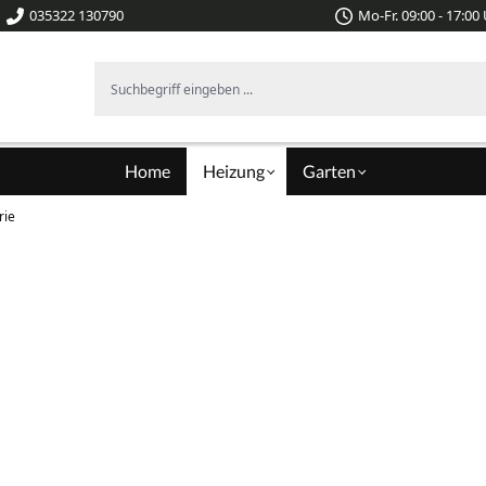
035322 130790
Mo-Fr. 09:00 - 17:00
Suchbegriff eingeben ...
Home
Heizung
Garten
rie