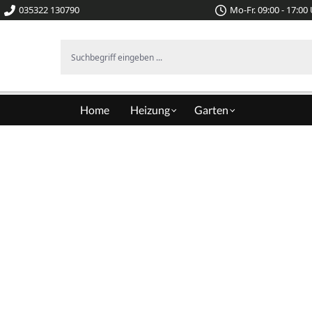
035322 130790
Mo-Fr. 09:00 - 17:00
Suchbegriff eingeben ...
Home
Heizung
Garten