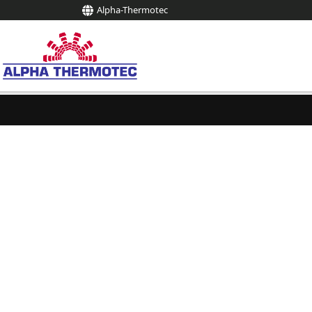
Alpha-Thermotec
springen
Zur Hauptnavigation springen