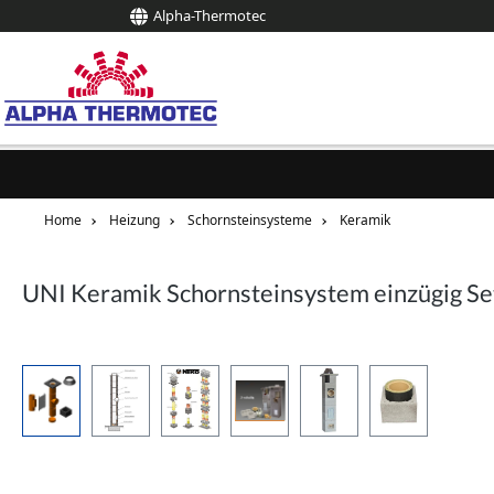
Alpha-Thermotec
springen
Zur Hauptnavigation springen
Home
Heizung
Schornsteinsysteme
Keramik
UNI Keramik Schornsteinsystem einzügig Se
Bildergalerie überspringen