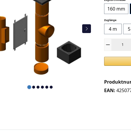
160 mm
auswählen
Zuglänge
4 m
5
Produkt Anza
Produktn
EAN:
42507