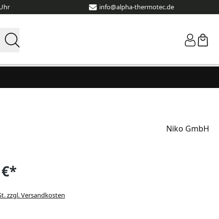
 Uhr
info@alpha-thermotec.de
Niko GmbH
 €*
St. zzgl. Versandkosten
wählen