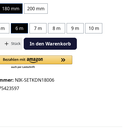
180 mm
200 mm
 m
6 m
7 m
8 m
9 m
10 m
hl: Gib den gewünschten Wert ein oder benutze die Schaltflächen
In den Warenkorb
Stück
ummer:
NIK-SETKDN18006
75423597