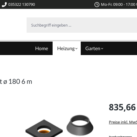
035322 130790
Mo-Fr. 09:00 - 17:00
Suchbegriff eingeben ...
Home
Heizung
Garten
t ø 180 6 m
835,66
Preise inkl. Mw
aus
Zugdurchmesser