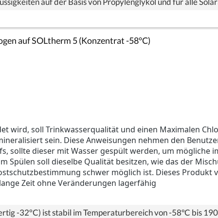
lüssigkeiten auf der Basis von Propylenglykol und für alle Sol
zogen auf SOLtherm 5 (Konzentrat -58°C)
 wird, soll Trinkwasserqualität und einen Maximalen Chlor
mineralisiert sein. Diese Anweisungen nehmen den Benutzer 
, sollte dieser mit Wasser gespült werden, um mögliche im 
um Spülen soll dieselbe Qualität besitzen, wie das der Misc
rostschutzbestimmung schwer möglich ist. Dieses Produkt 
 lange Zeit ohne Veränderungen lagerfähig
rtig -32°C) ist stabil im Temperaturbereich von -58ºC bis 1