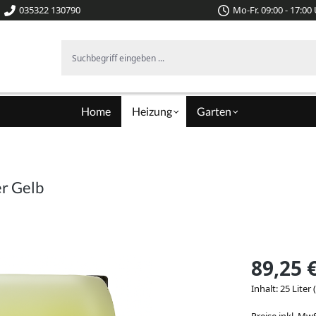
035322 130790
Mo-Fr. 09:00 - 17:00
Suchbegriff eingeben ...
Home
Heizung
Garten
er Gelb
89,25 
Inhalt:
25 Liter
Preise inkl. Mw