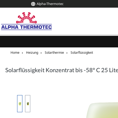
Alpha-Thermotec
springen
Zur Hauptnavigation springen
Home
Heizung
Solarthermie
Solarflüssigkeit
Solarflüssigkeit Konzentrat bis -58° C 25 Lit
Bildergalerie überspringen