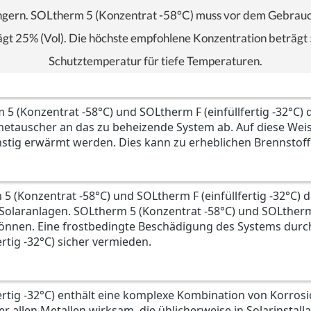
ngern. SOLtherm 5 (Konzentrat -58°C) muss vor dem Gebrauch
gt 25% (Vol). Die höchste empfohlene Konzentration beträgt 5
Schutztemperatur für tiefe Temperaturen.
 5 (Konzentrat -58°C) und SOLtherm F (einfüllfertig -32°
metauscher an das zu beheizende System ab. Auf diese Wei
tig erwärmt werden. Dies kann zu erheblichen Brennstof
m 5 (Konzentrat -58°C) und SOLtherm F (einfüllfertig -32°C)
 Solaranlagen. SOLtherm 5 (Konzentrat -58°C) und SOLtherm 
nnen. Eine frostbedingte Beschädigung des Systems durch 
rtig -32°C) sicher vermieden.
ertig -32°C) enthält eine komplexe Kombination von Korros
 allen Metallen wirksam, die üblicherweise in Solarinstall