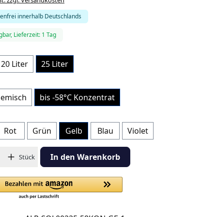
enfrei innerhalb Deutschlands
gbar, Lieferzeit: 1 Tag
20 Liter
25 Liter
en
Gemisch
bis -58°C Konzentrat
Rot
Grün
Gelb
Blau
Violet
hl: Gib den gewünschten Wert ein oder benutze die Schaltflächen
In den Warenkorb
Stück