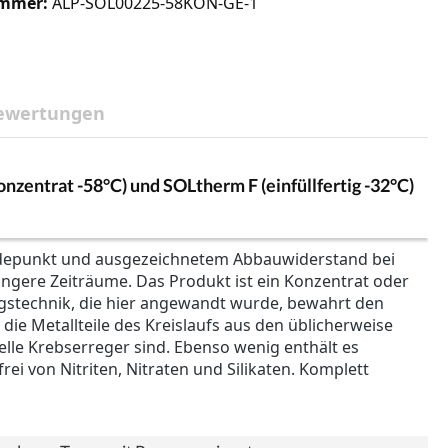
ummer:
ALP-SOL00225-58KON-GE-1
ewertungen
nzentrat -58°C) und SOLtherm F (einfüllfertig -32°C)
 Siedepunkt und ausgezeichnetem Abbauwiderstand bei
ängere Zeiträume. Das Produkt ist ein Konzentrat oder
ngstechnik, die hier angewandt wurde, bewahrt den
die Metallteile des Kreislaufs aus den üblicherweise
lle Krebserreger sind. Ebenso wenig enthält es
ei von Nitriten, Nitraten und Silikaten. Komplett