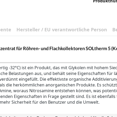
Produktn
mente
Hersteller / EU verantwortliche Person
B
zentrat für Röhren- und Flachkollektoren SOLtherm 5 (Ko
ertig -32°C) ist ein Produkt, das mit Glykolen mit hohem
sche Belastungen aus, und behält seine Eigenschaften für l
rdünnt eingefüllt. Die effektivste organische Additivieru
, als die herkömmlichen anorganischen Produkte. Es schützt 
 Amine, woraus Nitrosamine entstehen können, was potentie
n Eigenschaften in Frage gestellt sind. Es ist ebenfalls fr
 mehr Sicherheit für den Benutzer und die Umwelt.