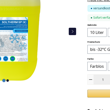
versandkost
Sofort verfü
auswählen
Gebinde
10 Liter
auswähl
Frostschutz
bis -32°C 
auswählen
Farbe
Farblos
Produkt Anza