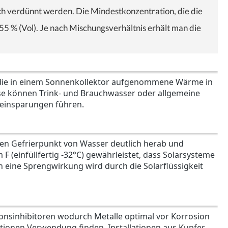
 verdünnt werden. Die Mindestkonzentration, die die
5 % (Vol). Je nach Mischungsverhältnis erhält man die
C) die in einem Sonnenkollektor aufgenommene Wärme in
se können Trink- und Brauchwasser oder allgemeine
feinsparungen führen.
 den Gefrierpunkt von Wasser deutlich herab und
F (einfüllfertig -32°C) gewährleistet, dass Solarsysteme
eine Sprengwirkung wird durch die Solarflüssigkeit
ionsinhibitoren wodurch Metalle optimal vor Korrosion
ationen Verwendung finden. Installationen aus Kupfer,