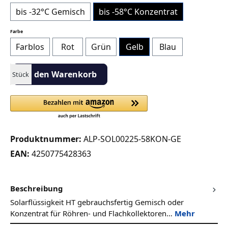
bis -32°C Gemisch
bis -58°C Konzentrat
auswählen
Farbe
Farblos
Rot
Grün
Gelb
Blau
Produkt Anzahl: Gib den gewünschten Wert ein oder benutze die S
In den Warenkorb
Stück
Produktnummer:
ALP-SOL00225-58KON-GE
EAN:
4250775428363
Beschreibung
Solarflüssigkeit HT gebrauchsfertig Gemisch oder
Konzentrat für Röhren- und Flachkollektoren…
Mehr