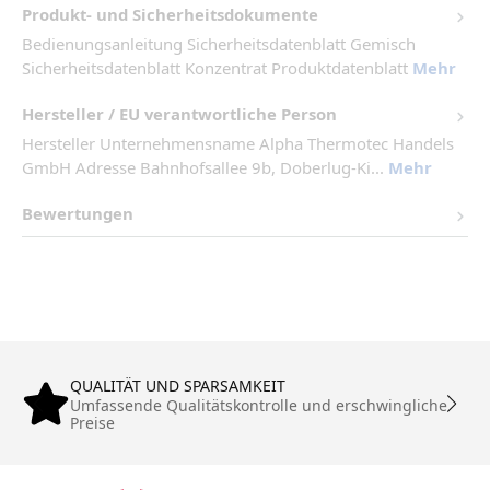
Produkt- und Sicherheitsdokumente
Bedienungsanleitung Sicherheitsdatenblatt Gemisch
Sicherheitsdatenblatt Konzentrat Produktdatenblatt
Mehr
Hersteller / EU verantwortliche Person
Hersteller Unternehmensname Alpha Thermotec Handels
GmbH Adresse Bahnhofsallee 9b, Doberlug-Ki...
Mehr
Bewertungen
QUALITÄT UND SPARSAMKEIT
Umfassende Qualitätskontrolle und erschwingliche
Preise