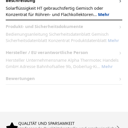
Beschreibung
Solarflüssigkeit HT gebrauchsfertig Gemisch oder
Konzentrat für Röhren- und Flachkollektoren…
Mehr
Produkt- und Sicherheitsdokumente
Bedienungsanleitung Sicherheitsdatenblatt Gemisch
Sicherheitsdatenblatt Konzentrat Produktdatenblatt
Mehr
Hersteller / EU verantwortliche Person
Hersteller Unternehmensname Alpha Thermotec Handels
GmbH Adresse Bahnhofsallee 9b, Doberlug-Ki...
Mehr
Bewertungen
QUALITÄT UND SPARSAMKEIT