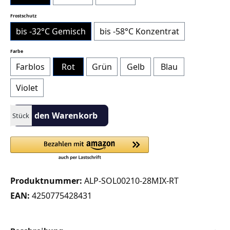
auswählen
Frostschutz
bis -32°C Gemisch
bis -58°C Konzentrat
auswählen
Farbe
Farblos
Rot
Grün
Gelb
Blau
Violet
Produkt Anzahl: Gib den gewünschten Wert ein oder benutze die S
In den Warenkorb
Stück
Produktnummer:
ALP-SOL00210-28MIX-RT
EAN:
4250775428431