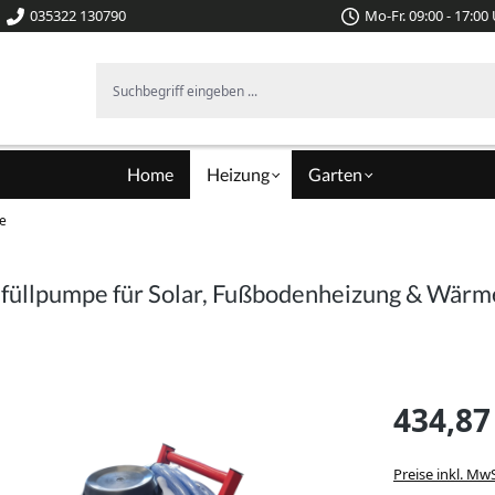
035322 130790
Mo-Fr. 09:00 - 17:00
Suchbegriff eingeben ...
Home
Heizung
Garten
me
Befüllpumpe für Solar, Fußbodenheizung & Wär
434,87
Preise inkl. Mw