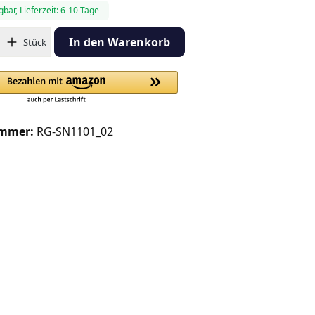
gbar, Lieferzeit: 6-10 Tage
hl: Gib den gewünschten Wert ein oder benutze die Schaltflächen
In den Warenkorb
Stück
ummer:
RG-SN1101_02