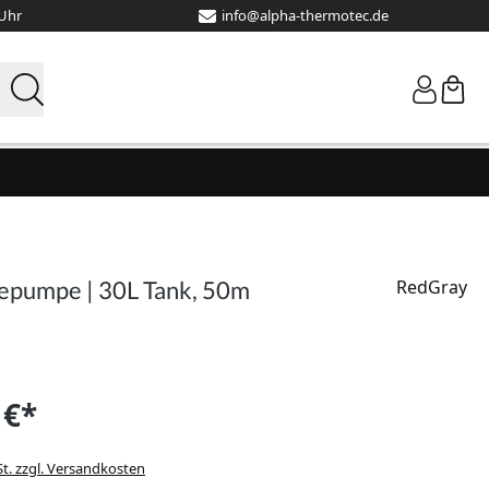
 Uhr
info@alpha-thermotec.de
mepumpe | 30L Tank, 50m
RedGray
 €*
St. zzgl. Versandkosten