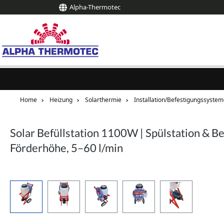
Alpha-Thermotec
springen
Zur Hauptnavigation springen
Home
Heizung
Solarthermie
Installation/Befestigungssyste
Solar Befüllstation 1100W | Spülstation & 
Förderhöhe, 5–60 l/min
Bildergalerie überspringen