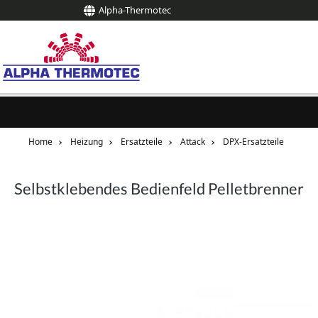
Alpha-Thermotec
springen
Zur Hauptnavigation springen
Home
Heizung
Ersatzteile
Attack
DPX-Ersatzteile
Selbstklebendes Bedienfeld Pelletbrenner
Bildergalerie überspringen