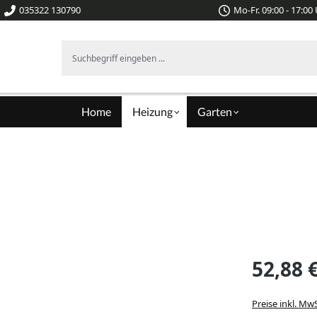
035322 130790
Mo-Fr. 09:00 - 17:00
Suchbegriff eingeben ...
Home
Heizung
Garten
52,88 
Preise inkl. Mw