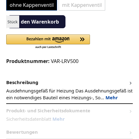
ohne Kappenventil
mit Kappenventil
(Diese Option ist zurzeit nicht ver
Produkt Anzahl: Gib den gewünschten Wert ein oder benutze die S
In den Warenkorb
Stück
Produktnummer:
VAR-LRV500
Beschreibung
Ausdehnungsgefäß für Heizung Das Ausdehnungsgefäß ist
ein notwendiges Bauteil eines Heizungs-, So…
Mehr
Produkt- und Sicherheitsdokumente
Sicherheitsdatenblatt
Mehr
Bewertungen