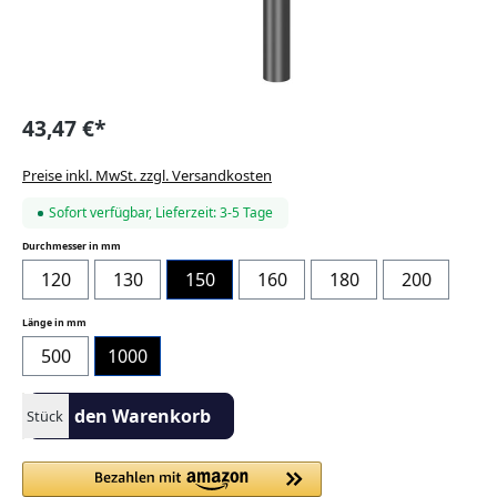
43,47 €*
Preise inkl. MwSt. zzgl. Versandkosten
Sofort verfügbar, Lieferzeit: 3-5 Tage
auswählen
Durchmesser in mm
120
130
150
160
180
200
auswählen
Länge in mm
500
1000
Produkt Anzahl: Gib den gewünschten Wert ein oder benutze die S
In den Warenkorb
Stück