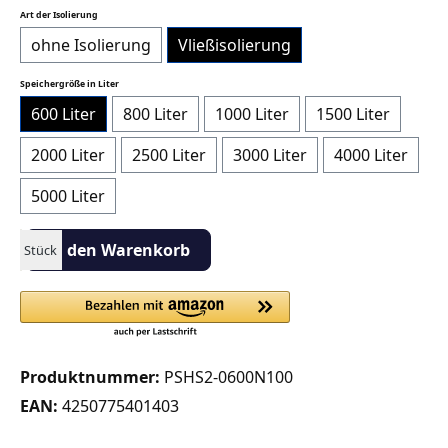
auswählen
Art der Isolierung
ohne Isolierung
Vließisolierung
auswählen
Speichergröße in Liter
600 Liter
800 Liter
1000 Liter
1500 Liter
2000 Liter
2500 Liter
3000 Liter
4000 Liter
5000 Liter
Produkt Anzahl: Gib den gewünschten Wert ein oder benutze die S
In den Warenkorb
Stück
Produktnummer:
PSHS2-0600N100
EAN:
4250775401403