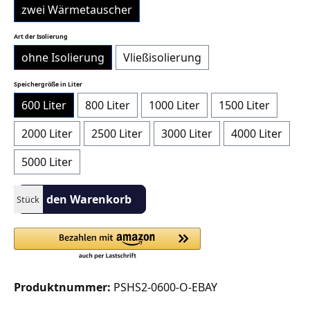
zwei Wärmetauscher
auswählen
Art der Isolierung
ohne Isolierung
Vließisolierung
auswählen
Speichergröße in Liter
600 Liter
800 Liter
1000 Liter
1500 Liter
2000 Liter
2500 Liter
3000 Liter
4000 Liter
5000 Liter
Produkt Anzahl: Gib den gewünschten Wert ein oder benutze die S
In den Warenkorb
Stück
Produktnummer:
PSHS2-0600-O-EBAY