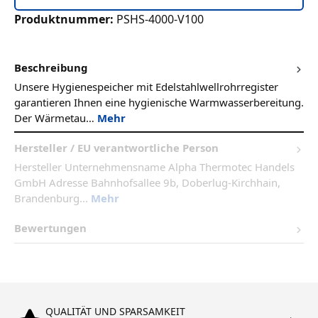
Produktnummer:
PSHS-4000-V100
Beschreibung
Unsere Hygienespeicher mit Edelstahlwellrohrregister
garantieren Ihnen eine hygienische Warmwasserbereitung.
Der Wärmetau…
Mehr
Hersteller / EU verantwortliche Person
Hersteller Unternehmensname Alpha Thermotec Handels
GmbH Adresse Bahnhofsallee 9b, Doberlug-Kirchhain,
Brandenburg...
Mehr
Bewertungen
QUALITÄT UND SPARSAMKEIT