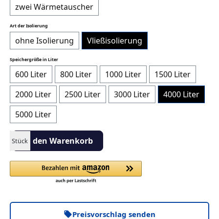
zwei Wärmetauscher
auswählen
Art der Isolierung
ohne Isolierung
Vließisolierung
auswählen
Speichergröße in Liter
600 Liter
800 Liter
1000 Liter
1500 Liter
2000 Liter
2500 Liter
3000 Liter
4000 Liter
5000 Liter
Produkt Anzahl: Gib den gewünschten Wert ein oder benutze die S
In den Warenkorb
Stück
Preisvorschlag senden