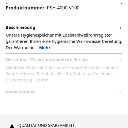
Produktnummer:
PSH-4000-V100
Beschreibung
Unsere Hygienespeicher mit Edelstahlwellrohrregister
garantieren Ihnen eine hygienische Warmwasserbereitung.
Der Wärmetau…
Mehr
Hersteller / EU verantwortliche Person
Hersteller Unternehmensname Alpha Thermotec Handels
GmbH Adresse Bahnhofsallee 9b, Doberlug-Kirchhain,
Brandenburg...
Mehr
Bewertungen
QUALITÄT UND SPARSAMKEIT