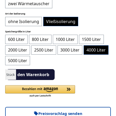
zwei Wärmetauscher
auswählen
Art der Isolierung
ohne Isolierung
Vließisolierung
auswählen
Speichergröße in Liter
600 Liter
800 Liter
1000 Liter
1500 Liter
2000 Liter
2500 Liter
3000 Liter
4000 Liter
5000 Liter
Produkt Anzahl: Gib den gewünschten Wert ein oder benutze die S
In den Warenkorb
Stück
Preisvorschlag senden