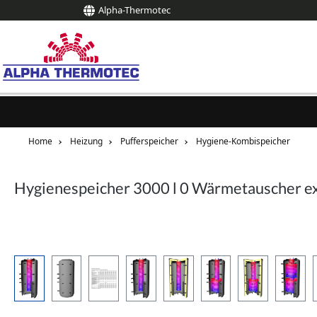
Alpha-Thermotec
springen
Zur Hauptnavigation springen
Home
Heizung
Pufferspeicher
Hygiene-Kombispeicher
Hygienespeicher 3000 l 0 Wärmetauscher exk
Bildergalerie überspringen