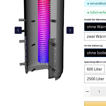
versandkost
Sofort verfü
Anzahl der Wärmeta
ohne Wär
zwei Wärm
au
Art der Isolierung
ohne Isoli
Speichergröße in Lit
600 Liter
2500 Liter
Produkt Anza