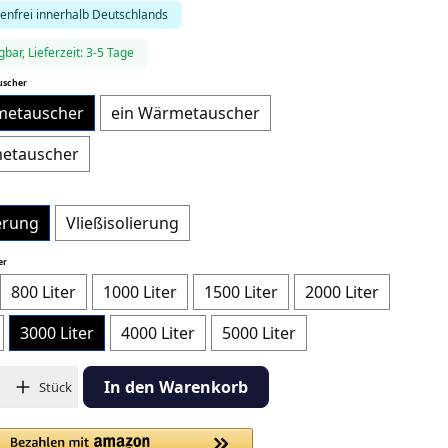
enfrei innerhalb Deutschlands
gbar, Lieferzeit: 3-5 Tage
auswählen
uscher
metauscher
ein Wärmetauscher
etauscher
swählen
erung
Vließisolierung
auswählen
er
800 Liter
1000 Liter
1500 Liter
2000 Liter
3000 Liter
4000 Liter
5000 Liter
hl: Gib den gewünschten Wert ein oder benutze die Schaltflächen
In den Warenkorb
Stück