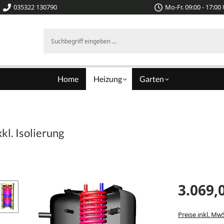
035322 130790
Mo-Fr. 09:00 - 17:00
Suchbegriff eingeben ...
Home
Heizung
Garten
l. Isolierung
3.069,
Preise inkl. Mw