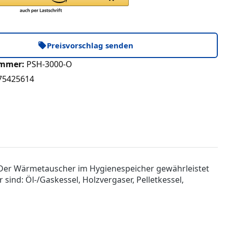
Preisvorschlag senden
ummer:
PSH-3000-O
75425614
 Der Wärmetauscher im Hygienespeicher gewährleistet
nd: Öl-/Gaskessel, Holzvergaser, Pelletkessel,