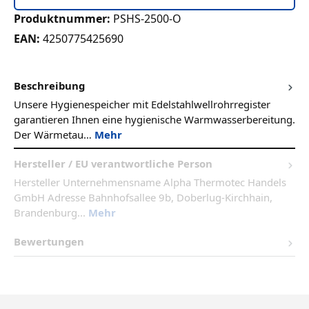
Produktnummer:
PSHS-2500-O
EAN:
4250775425690
Beschreibung
Unsere Hygienespeicher mit Edelstahlwellrohrregister
garantieren Ihnen eine hygienische Warmwasserbereitung.
Der Wärmetau…
Mehr
Hersteller / EU verantwortliche Person
Hersteller Unternehmensname Alpha Thermotec Handels
GmbH Adresse Bahnhofsallee 9b, Doberlug-Kirchhain,
Brandenburg...
Mehr
Bewertungen