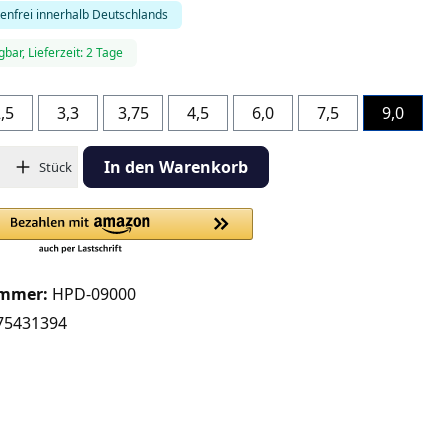
enfrei innerhalb Deutschlands
gbar, Lieferzeit: 2 Tage
hlen
,5
3,3
3,75
4,5
6,0
7,5
9,0
hl: Gib den gewünschten Wert ein oder benutze die Schaltflächen
In den Warenkorb
Stück
ummer:
HPD-09000
75431394