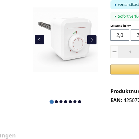
versandkost
Sofort verfü
auswä
Leistung in kW
2,0
2
Produkt Anza
Produktn
EAN:
42507
ungen