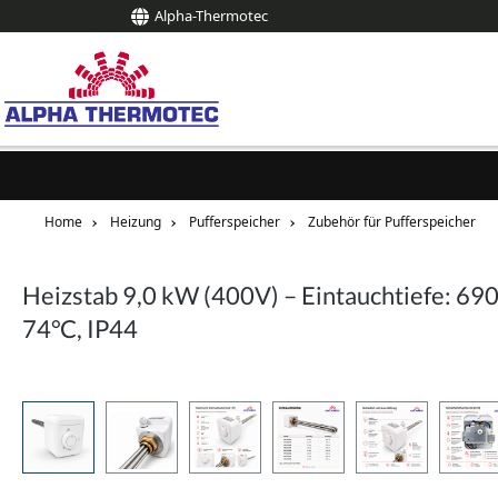
Alpha-Thermotec
springen
Zur Hauptnavigation springen
Home
Heizung
Pufferspeicher
Zubehör für Pufferspeicher
Heizstab 9,0 kW (400V) – Eintauchtiefe: 69
74°C, IP44
Bildergalerie überspringen