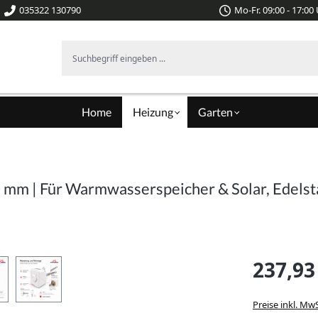
035322 130790
Mo-Fr. 09:00 - 17:00
Suchbegriff eingeben ...
Home
Heizung
Garten
0 mm | Für Warmwasserspeicher & Solar, Edelst
237,93
Preise inkl. Mw