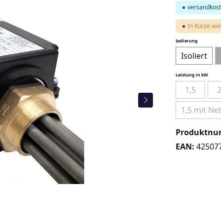
versandkost
In Kürze wie
auswähle
Isolierung
Isoliert
auswä
Leistung in kW
1,5
2
(Diese Optio
1,5 mit Ne
(
Produktn
EAN:
42507