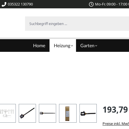
035322 130790
Mo-Fr. 09:00 - 17:00
Suchbegriff eingeben ...
Home
Heizung
Garten
193,79
Preise inkl. Mw