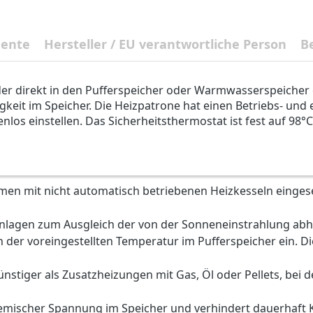
mente
Hersteller / EU verantwortliche Person
B
 der direkt in den Pufferspeicher oder Warmwasserspeicher ei
igkeit im Speicher. Die Heizpatrone hat einen Betriebs- un
los einstellen. Das Sicherheitsthermostat ist fest auf 98°
emen mit nicht automatisch betriebenen Heizkesseln einges
 Anlagen zum Ausgleich der von der Sonneneinstrahlung 
 der voreingestellten Temperatur im Pufferspeicher ein. Di
ünstiger als Zusatzheizungen mit Gas, Öl oder Pellets, bei 
chemischer Spannung im Speicher und verhindert dauerhaft K