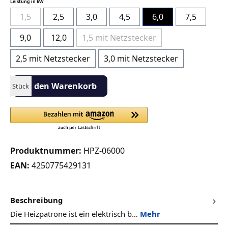
auswählen
Leistung in kW
1,5
2,5
3,0
4,5
6,0
7,5
(Diese Option ist zurzeit nicht verfügbar.)
9,0
12,0
1,5 mit Netzstecker
(Diese Option ist zurzeit nicht verfügbar
2,5 mit Netzstecker
3,0 mit Netzstecker
Produkt Anzahl: Gib den gewünschten Wert ein oder benutze die S
In den Warenkorb
Stück
Produktnummer:
HPZ-06000
EAN:
4250775429131
Beschreibung
Die Heizpatrone ist ein elektrisch b…
Mehr