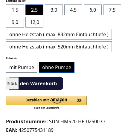
auswählen
Leistung in kW
1,5
2,5
3,0
4,5
6,0
7,5
9,0
12,0
ohne Heizstab ( max. 832mm Eintauchtiefe )
ohne Heizstab ( max. 520mm Eintauchtiefe )
auswählen
Zubehör
mit Pumpe
ohne Pumpe
Produkt Anzahl: Gib den gewünschten Wert ein oder benutze die S
In den Warenkorb
Stück
Produktnummer:
SUN-HM520-HP-02500-O
EAN:
4250775431189