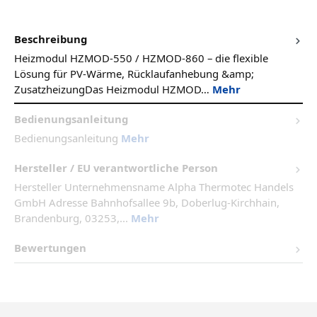
Beschreibung
Heizmodul HZMOD-550 / HZMOD-860 – die flexible
Lösung für PV-Wärme, Rücklaufanhebung &amp;
ZusatzheizungDas Heizmodul HZMOD…
Mehr
Bedienungsanleitung
Bedienungsanleitung
Mehr
Hersteller / EU verantwortliche Person
Hersteller Unternehmensname Alpha Thermotec Handels
GmbH Adresse Bahnhofsallee 9b, Doberlug-Kirchhain,
Brandenburg, 03253,...
Mehr
Bewertungen