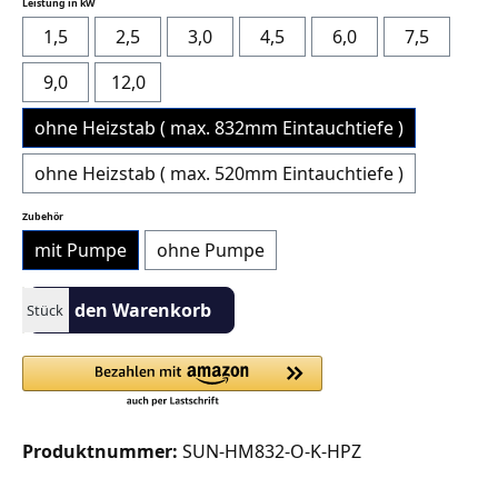
auswählen
Leistung in kW
1,5
2,5
3,0
4,5
6,0
7,5
9,0
12,0
ohne Heizstab ( max. 832mm Eintauchtiefe )
ohne Heizstab ( max. 520mm Eintauchtiefe )
auswählen
Zubehör
mit Pumpe
ohne Pumpe
Produkt Anzahl: Gib den gewünschten Wert ein oder benutze die S
In den Warenkorb
Stück
Produktnummer:
SUN-HM832-O-K-HPZ