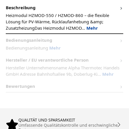
Beschreibung
Heizmodul HZMOD-550 / HZMOD-860 – die flexible
Lösung für PV-Wärme, Rücklaufanhebung &amp;
ZusatzheizungDas Heizmodul HZMOD…
Mehr
Bedienungsanleitung
Bedienungsanleitung
Mehr
Hersteller / EU verantwortliche Person
Hersteller Unternehmensname Alpha Thermotec Handels
GmbH Adresse Bahnhofsallee 9b, Doberlug-Ki...
Mehr
Bewertungen
QUALITÄT UND SPARSAMKEIT
Umfassende Qualitätskontrolle und erschwingliche