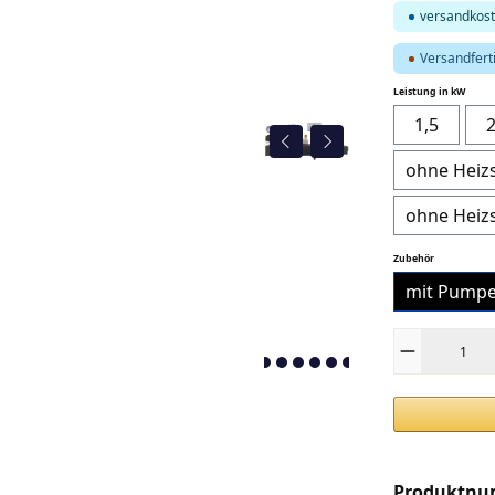
versandkost
Versandferti
auswä
Leistung in kW
1,5
2
ohne Heizs
ohne Heizs
auswählen
Zubehör
mit Pump
Produkt Anza
Produktn