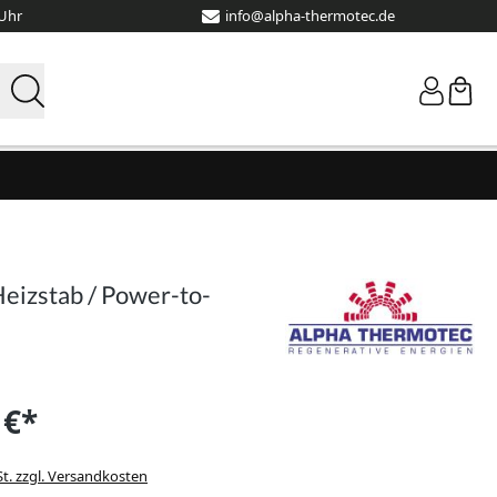
 Uhr
info@alpha-thermotec.de
eizstab / Power-to-
 €*
St. zzgl. Versandkosten