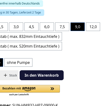
enfrei innerhalb Deutschlands
g in 30 Tagen, Lieferzeit 2 Tage
hlen
,5
3,0
4,5
6,0
7,5
9,0
12,0
tab ( max. 832mm Eintauchtiefe )
tab ( max. 520mm Eintauchtiefe )
e
ohne Pumpe
hl: Gib den gewünschten Wert ein oder benutze die Schaltflächen
In den Warenkorb
Stück
ummer:
SUN-HM832-HPZ-09000-K