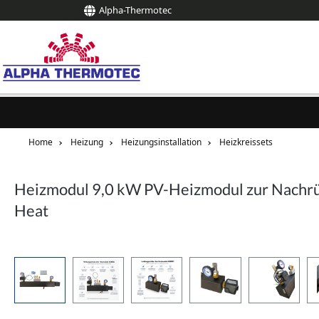
Alpha-Thermotec
springen
Zur Hauptnavigation springen
Home
Heizung
Heizungsinstallation
Heizkreissets
Heizmodul 9,0 kW PV-Heizmodul zur Nachrüs
Heat
Bildergalerie überspringen