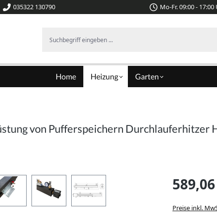
035322 130790
Mo-Fr. 09:00 - 17:00
Suchbegriff eingeben ...
Home
Heizung
Garten
tung von Pufferspeichern Durchlauferhitzer H
589,06
Preise inkl. Mw