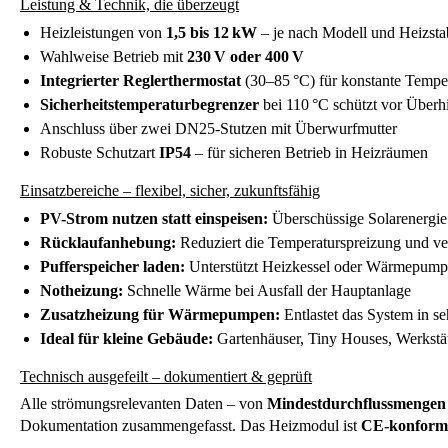
Leistung & Technik, die überzeugt
Heizleistungen von
1,5 bis 12 kW
– je nach Modell und Heizsta
Wahlweise Betrieb mit
230 V oder 400 V
Integrierter Reglerthermostat
(30–85 °C) für konstante Tempe
Sicherheitstemperaturbegrenzer
bei 110 °C schützt vor Überh
Anschluss über zwei DN25-Stutzen mit Überwurfmutter
Robuste Schutzart
IP54
– für sicheren Betrieb in Heizräumen
Einsatzbereiche – flexibel, sicher, zukunftsfähig
PV-Strom nutzen statt einspeisen:
Überschüssige Solarenergi
Rücklaufanhebung:
Reduziert die Temperaturspreizung und ver
Pufferspeicher laden:
Unterstützt Heizkessel oder Wärmepumpe
Notheizung:
Schnelle Wärme bei Ausfall der Hauptanlage
Zusatzheizung für Wärmepumpen:
Entlastet das System in se
Ideal für kleine Gebäude:
Gartenhäuser, Tiny Houses, Werkstät
Technisch ausgefeilt – dokumentiert & geprüft
Alle strömungsrelevanten Daten – von
Mindestdurchflussmengen
Dokumentation zusammengefasst. Das Heizmodul ist
CE-konform