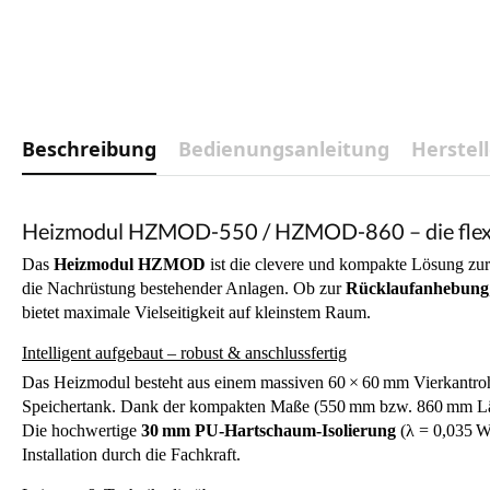
Beschreibung
Bedienungsanleitung
Herstel
Heizmodul HZMOD-550 / HZMOD-860 – die flexib
Das
Heizmodul HZMOD
ist die clevere und kompakte Lösung zu
die Nachrüstung bestehender Anlagen. Ob zur
Rücklaufanhebung
bietet maximale Vielseitigkeit auf kleinstem Raum.
Intelligent aufgebaut – robust & anschlussfertig
Das Heizmodul besteht aus einem massiven 60 × 60 mm Vierkantrohr
Speichertank. Dank der kompakten Maße (550 mm bzw. 860 mm Länge
Die hochwertige
30 mm PU-Hartschaum-Isolierung
(λ = 0,035 W/
Installation durch die Fachkraft.