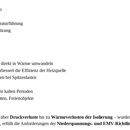
b
raturführung
itzung
e direkt in Wärme umwandeln
bessert die Effizienz der Heizquelle
n bei Spitzenlasten
hr kalten Perioden
ten, Ferienobjekte
über
Druckverluste
bis zu
Wärmeverlusten der Isolierung
– wurden 
, erfüllt die Anforderungen der
Niederspannungs- und EMV-Richtlin