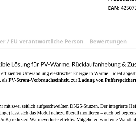
EAN:
42507
ler / EU verantwortliche Person
Bewertungen
le Lösung für PV-Wärme, Rücklaufanhebung & Zus
r effizienten Umwandlung elektrischer Energie in Wärme – ideal abg
, als
PV-Strom-Verbrauchseinheit
, zur
Ladung von Pufferspeicher
 mit zwei seitlich aufgeschweißten DN25-Stutzen. Der integrierte He
) lässt sich das Modul nahezu überall montieren – auch bei begrenzt
mK) reduziert Wärmeverluste effektiv. Mitgeliefert wird eine Wandhalt