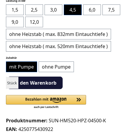
auswählen
Leistung in kW
1,5
2,5
3,0
4,5
6,0
7,5
9,0
12,0
ohne Heizstab ( max. 832mm Eintauchtiefe )
ohne Heizstab ( max. 520mm Eintauchtiefe )
auswählen
Zubehör
mit Pumpe
ohne Pumpe
Produkt Anzahl: Gib den gewünschten Wert ein oder benutze die S
In den Warenkorb
Stück
Produktnummer:
SUN-HM520-HPZ-04500-K
EAN:
4250775430922