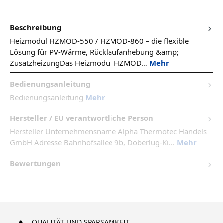
Beschreibung
Heizmodul HZMOD-550 / HZMOD-860 – die flexible
Lösung für PV-Wärme, Rücklaufanhebung &amp;
ZusatzheizungDas Heizmodul HZMOD…
Mehr
Bedienungsanleitung
Bedienungsanleitung
Mehr
Hersteller / EU verantwortliche Person
Hersteller Unternehmensname Alpha Thermotec Handels
GmbH Adresse Bahnhofsallee 9b, Doberlug-Ki...
Mehr
Bewertungen
QUALITÄT UND SPARSAMKEIT