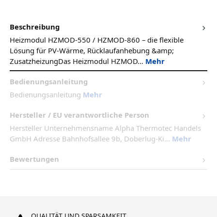
Beschreibung
Heizmodul HZMOD-550 / HZMOD-860 – die flexible
Lösung für PV-Wärme, Rücklaufanhebung &amp;
ZusatzheizungDas Heizmodul HZMOD…
Mehr
Bedienungsanleitung
Bedienungsanleitung
Mehr
Hersteller / EU verantwortliche Person
Hersteller Unternehmensname Alpha Thermotec Handels
GmbH Adresse Bahnhofsallee 9b, Doberlug-Ki...
Mehr
Bewertungen
QUALITÄT UND SPARSAMKEIT