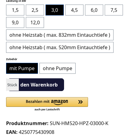
auswählen
Leistung in kW
1,5
2,5
3,0
4,5
6,0
7,5
9,0
12,0
ohne Heizstab ( max. 832mm Eintauchtiefe )
ohne Heizstab ( max. 520mm Eintauchtiefe )
auswählen
Zubehör
mit Pumpe
ohne Pumpe
Produkt Anzahl: Gib den gewünschten Wert ein oder benutze die S
In den Warenkorb
Stück
Produktnummer:
SUN-HM520-HPZ-03000-K
EAN:
4250775430908