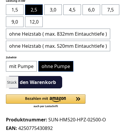
auswählen
Leistung in kW
1,5
2,5
3,0
4,5
6,0
7,5
9,0
12,0
ohne Heizstab ( max. 832mm Eintauchtiefe )
ohne Heizstab ( max. 520mm Eintauchtiefe )
auswählen
Zubehör
mit Pumpe
ohne Pumpe
Produkt Anzahl: Gib den gewünschten Wert ein oder benutze die S
In den Warenkorb
Stück
Produktnummer:
SUN-HM520-HPZ-02500-O
EAN:
4250775430892