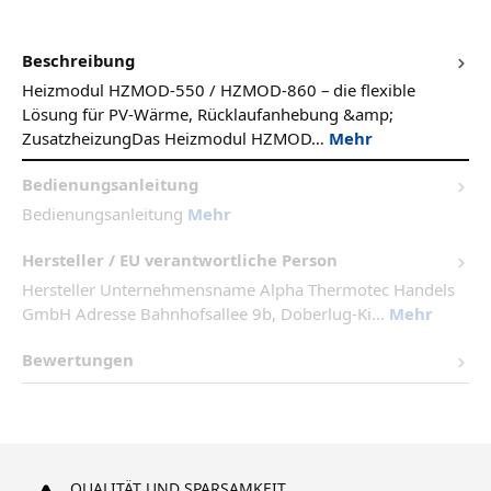
Beschreibung
Heizmodul HZMOD-550 / HZMOD-860 – die flexible
Lösung für PV-Wärme, Rücklaufanhebung &amp;
ZusatzheizungDas Heizmodul HZMOD…
Mehr
Bedienungsanleitung
Bedienungsanleitung
Mehr
Hersteller / EU verantwortliche Person
Hersteller Unternehmensname Alpha Thermotec Handels
GmbH Adresse Bahnhofsallee 9b, Doberlug-Ki...
Mehr
Bewertungen
QUALITÄT UND SPARSAMKEIT