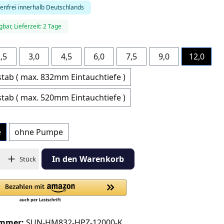
enfrei innerhalb Deutschlands
gbar, Lieferzeit: 2 Tage
hlen
,5
3,0
4,5
6,0
7,5
9,0
12,0
tab ( max. 832mm Eintauchtiefe )
tab ( max. 520mm Eintauchtiefe )
e
ohne Pumpe
hl: Gib den gewünschten Wert ein oder benutze die Schaltflächen
In den Warenkorb
Stück
ummer:
SUN-HM832-HPZ-12000-K