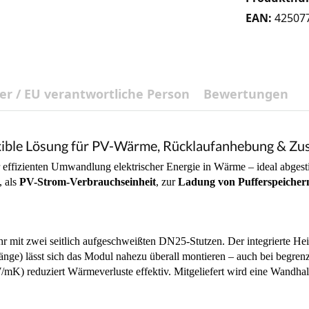
EAN:
42507
ler / EU verantwortliche Person
Bewertungen
le Lösung für PV-Wärme, Rücklaufanhebung & Zus
r effizienten Umwandlung elektrischer Energie in Wärme – ideal abg
, als
PV-Strom-Verbrauchseinheit
, zur
Ladung von Pufferspeicher
 mit zwei seitlich aufgeschweißten DN25-Stutzen. Der integrierte He
) lässt sich das Modul nahezu überall montieren – auch bei begrenzt
mK) reduziert Wärmeverluste effektiv. Mitgeliefert wird eine Wandhalt