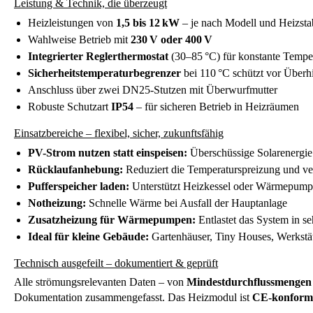
Leistung & Technik, die überzeugt
Heizleistungen von
1,5 bis 12 kW
– je nach Modell und Heizsta
Wahlweise Betrieb mit
230 V oder 400 V
Integrierter Reglerthermostat
(30–85 °C) für konstante Tempe
Sicherheitstemperaturbegrenzer
bei 110 °C schützt vor Überh
Anschluss über zwei DN25-Stutzen mit Überwurfmutter
Robuste Schutzart
IP54
– für sicheren Betrieb in Heizräumen
Einsatzbereiche – flexibel, sicher, zukunftsfähig
PV-Strom nutzen statt einspeisen:
Überschüssige Solarenergi
Rücklaufanhebung:
Reduziert die Temperaturspreizung und ver
Pufferspeicher laden:
Unterstützt Heizkessel oder Wärmepumpe
Notheizung:
Schnelle Wärme bei Ausfall der Hauptanlage
Zusatzheizung für Wärmepumpen:
Entlastet das System in se
Ideal für kleine Gebäude:
Gartenhäuser, Tiny Houses, Werkstät
Technisch ausgefeilt – dokumentiert & geprüft
Alle strömungsrelevanten Daten – von
Mindestdurchflussmengen
Dokumentation zusammengefasst. Das Heizmodul ist
CE-konform