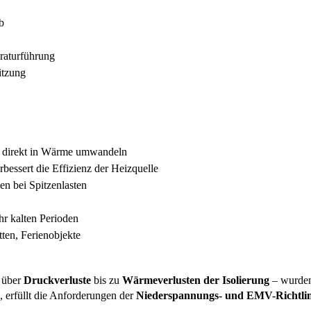
b
raturführung
itzung
e direkt in Wärme umwandeln
bessert die Effizienz der Heizquelle
n bei Spitzenlasten
hr kalten Perioden
ten, Ferienobjekte
über
Druckverluste
bis zu
Wärmeverlusten der Isolierung
– wurden 
, erfüllt die Anforderungen der
Niederspannungs- und EMV-Richtlin