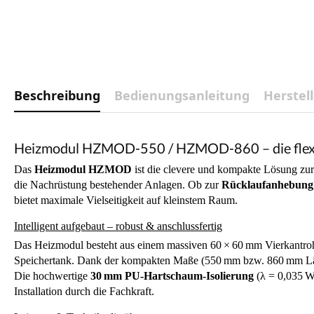
Beschreibung
Bedienungsanleitung
Herstel
Heizmodul HZMOD-550 / HZMOD-860 – die flexib
Das
Heizmodul HZMOD
ist die clevere und kompakte Lösung zu
die Nachrüstung bestehender Anlagen. Ob zur
Rücklaufanhebung
bietet maximale Vielseitigkeit auf kleinstem Raum.
Intelligent aufgebaut – robust & anschlussfertig
Das Heizmodul besteht aus einem massiven 60 × 60 mm Vierkantrohr
Speichertank. Dank der kompakten Maße (550 mm bzw. 860 mm Länge
Die hochwertige
30 mm PU-Hartschaum-Isolierung
(λ = 0,035 W/
Installation durch die Fachkraft.