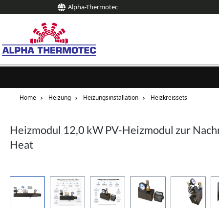
Alpha-Thermotec
springen
Zur Hauptnavigation springen
Home
Heizung
Heizungsinstallation
Heizkreissets
Heizmodul 12,0 kW PV-Heizmodul zur Nachrü
Heat
Bildergalerie überspringen