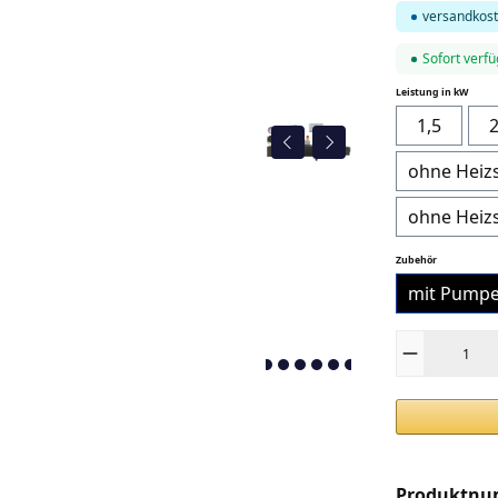
versandkost
Sofort verfü
auswä
Leistung in kW
1,5
2
ohne Heizs
ohne Heizs
auswählen
Zubehör
mit Pump
Produkt Anza
Produktn