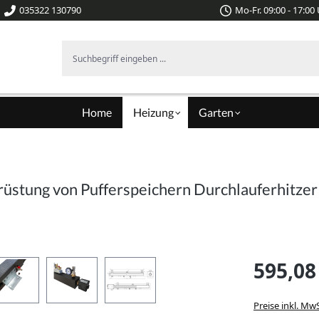
035322 130790
Mo-Fr. 09:00 - 17:00
Suchbegriff eingeben ...
Home
Heizung
Garten
stung von Pufferspeichern Durchlauferhitzer 
595,08
Preise inkl. Mw