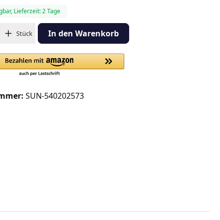
gbar, Lieferzeit: 2 Tage
hl: Gib den gewünschten Wert ein oder benutze die Schaltflächen
In den Warenkorb
Stück
ummer:
SUN-540202573