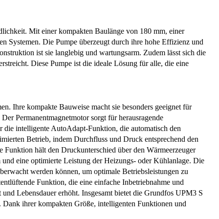
lichkeit. Mit einer kompakten Baulänge von 180 mm, einer
en Systemen. Die Pumpe überzeugt durch ihre hohe Effizienz und
struktion ist sie langlebig und wartungsarm. Zudem lässt sich die
treicht. Diese Pumpe ist die ideale Lösung für alle, die eine
men. Ihre kompakte Bauweise macht sie besonders geeignet für
ng. Der Permanentmagnetmotor sorgt für herausragende
r die intelligente AutoAdapt-Funktion, die automatisch den
ptimierten Betrieb, indem Durchfluss und Druck entsprechend den
iese Funktion hält den Druckunterschied über den Wärmeerzeuger
und eine optimierte Leistung der Heizungs- oder Kühlanlage. Die
d überwacht werden können, um optimale Betriebsleistungen zu
tentlüftende Funktion, die eine einfache Inbetriebnahme und
it und Lebensdauer erhöht. Insgesamt bietet die Grundfos UPM3 S
n. Dank ihrer kompakten Größe, intelligenten Funktionen und