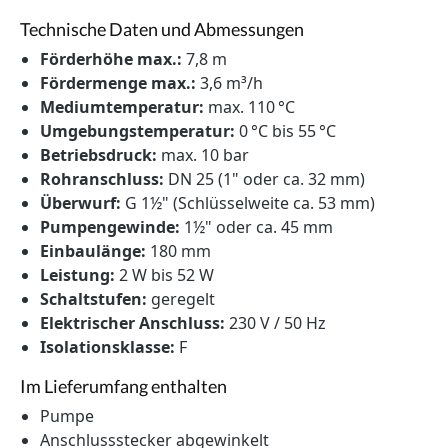
Technische Daten und Abmessungen
Förderhöhe max.:
7,8 m
Fördermenge max.:
3,6 m³/h
Mediumtemperatur:
max. 110 °C
Umgebungstemperatur:
0 °C bis 55 °C
Betriebsdruck:
max. 10 bar
Rohranschluss:
DN 25 (1" oder ca. 32 mm)
Überwurf:
G 1½" (Schlüsselweite ca. 53 mm)
Pumpengewinde:
1½" oder ca. 45 mm
Einbaulänge:
180 mm
Leistung:
2 W bis 52 W
Schaltstufen:
geregelt
Elektrischer Anschluss:
230 V / 50 Hz
Isolationsklasse:
F
Im Lieferumfang enthalten
Pumpe
Anschlussstecker abgewinkelt