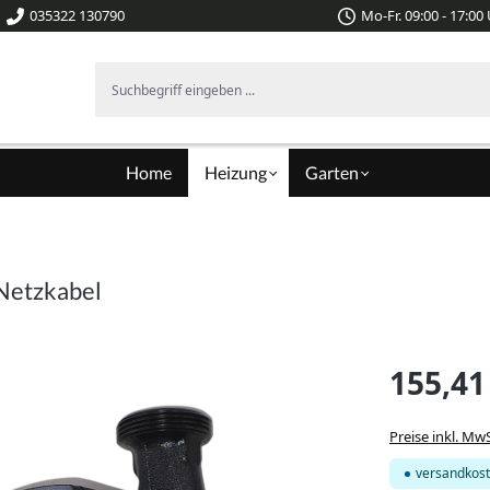
035322 130790
Mo-Fr. 09:00 - 17:00
Suchbegriff eingeben ...
Home
Heizung
Garten
Netzkabel
155,41
Preise inkl. Mw
versandkost