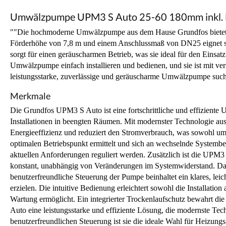
Umwälzpumpe UPM3 S Auto 25-60 180mm inkl. N
""Die hochmoderne Umwälzpumpe aus dem Hause Grundfos bietet ei
Förderhöhe von 7,8 m und einem Anschlussmaß von DN25 eignet sie
sorgt für einen geräuscharmen Betrieb, was sie ideal für den Eins
Umwälzpumpe einfach installieren und bedienen, und sie ist mit vers
leistungsstarke, zuverlässige und geräuscharme Umwälzpumpe suc
Merkmale
Die Grundfos UPM3 S Auto ist eine fortschrittliche und effizient
Installationen in beengten Räumen. Mit modernster Technologie aus
Energieeffizienz und reduziert den Stromverbrauch, was sowohl umw
optimalen Betriebspunkt ermittelt und sich an wechselnde Systembe
aktuellen Anforderungen reguliert werden. Zusätzlich ist die UPM3
konstant, unabhängig von Veränderungen im Systemwiderstand. Das
benutzerfreundliche Steuerung der Pumpe beinhaltet ein klares, lei
erzielen. Die intuitive Bedienung erleichtert sowohl die Installati
Wartung ermöglicht. Ein integrierter Trockenlaufschutz bewahrt d
Auto eine leistungsstarke und effiziente Lösung, die modernste Tec
benutzerfreundlichen Steuerung ist sie die ideale Wahl für Heiz