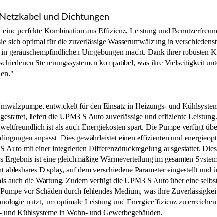
etzkabel und Dichtungen
ne perfekte Kombination aus Effizienz, Leistung und Benutzerfreund
 sich optimal für die zuverlässige Wasserumwälzung in verschiedenst
atz in geräuschempfindlichen Umgebungen macht. Dank ihrer robusten Kon
chiedenen Steuerungssystemen kompatibel, was ihre Vielseitigkeit unters
hen."
e Umwälzpumpe, entwickelt für den Einsatz in Heizungs- und Kühlsyste
gestattet, liefert die UPM3 S Auto zuverlässige und effiziente Leistu
eltfreundlich ist als auch Energiekosten spart. Die Pumpe verfügt übe
dingungen anpasst. Dies gewährleistet einen effizienten und energieo
 S Auto mit einer integrierten Differenzdruckregelung ausgestattet. D
 Ergebnis ist eine gleichmäßige Wärmeverteilung im gesamten System 
cht ablesbares Display, auf dem verschiedene Parameter eingestellt un
on als auch die Wartung. Zudem verfügt die UPM3 S Auto über eine selbs
ie Pumpe vor Schäden durch fehlendes Medium, was ihre Zuverlässigke
hnologie nutzt, um optimale Leistung und Energieeffizienz zu erreiche
ungs- und Kühlsysteme in Wohn- und Gewerbegebäuden.