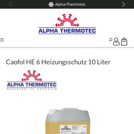
Alpha-Thermotec
alt springen
Caofol HE 6 Heizungsschutz 10 Liter
Bildergalerie überspringen