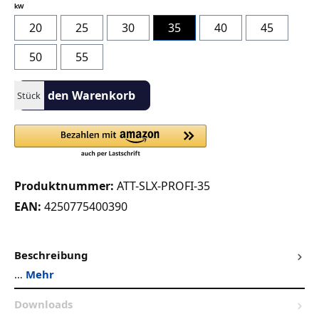
auswählen
kW
20
25
30
35
40
45
50
55
Produkt Anzahl: Gib den gewünschten Wert ein oder benutze die S
In den Warenkorb
Stück
Produktnummer:
ATT-SLX-PROFI-35
EAN:
4250775400390
Beschreibung
…
Mehr
Downloads